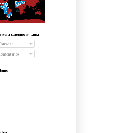
ibirse a Cambios en Cuba
ntradas
omentarios
dores
ithin