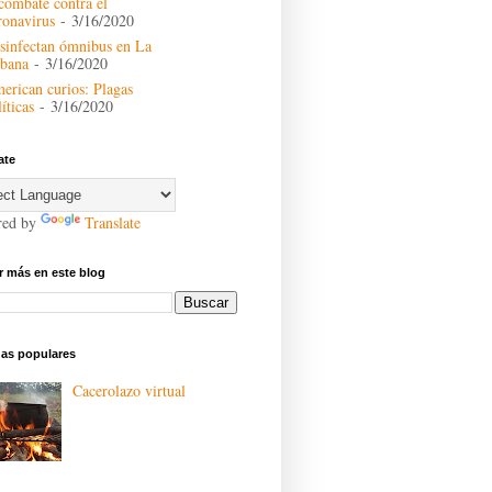
 combate contra el
ronavirus
- 3/16/2020
sinfectan ómnibus en La
bana
- 3/16/2020
erican curios: Plagas
íticas
- 3/16/2020
ate
red by
Translate
 más en este blog
das populares
Cacerolazo virtual