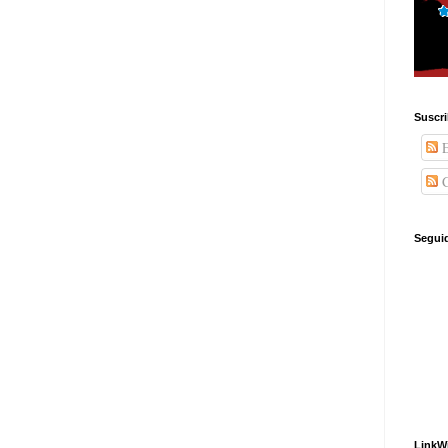
Suscr
E
C
Segui
LinkW