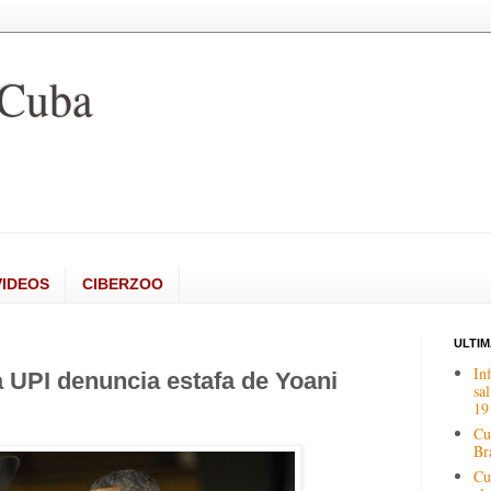
 Cuba
VIDEOS
CIBERZOO
ULTI
In
 UPI denuncia estafa de Yoani
sa
19
Cu
Br
Cu