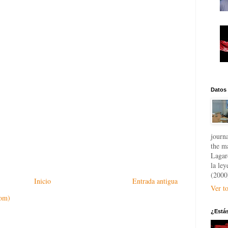
Datos
journa
the m
Lagar
la le
(2000
Inicio
Entrada antigua
Ver to
tom)
¿Está